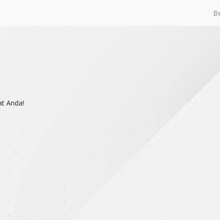
B
at Anda!