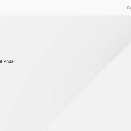
B
at Anda!