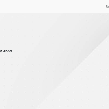
B
at Anda!